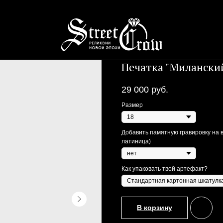
Печатка "Милански
29 000
руб.
Размер
Добавить памятную гравировку на в
латиница)
Как упаковать твой артефакт?
В корзину