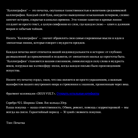
"Каллиграфия" — это печатка, окутанная таинственностью и величием средневековой
каллиграфии. Каждый слой букв, аккуратно выведенных изысканным почерком, словно
шепчет истории, сокрытые в анналах времени. Эти тонкие завитки и кривые линии
создают не просто текст, а целую симфонию из слов, где каждое слово — ключ к далеким
мирам и забытым тайнам.
Носить "Каллиграфия" — значит обрамлять свои самые сокровенные мысли и идеи в
элегантные линии, которые говорят о мудрости предков.
Каждая печатка несет отпечаток вашей индивидуальности и истории: от глубоких
размышлений до приключений и подвигов, от элегантного жилья до простоты быта.
"Каллиграфия" становится вашим союзником, символизируя силу слова и мудрость
веков, погружая вас в атмосферу эпохи, когда каждое письмо было произведением
искусства.
Носите эту печатку гордо, зная, что она является не просто украшением, а важным
манифестом вашего внутреннего мира и стремления к знаниям, пронесенным через века.
Фрагмент коллекции «DEUS VULT».
Открыть остальные артефакты
Серебро 925. Ширина 12мм. Вес кольца 20гр.
Ваша покупка — наша ответственность. Обмен, ремонт, помощь с корректировкой — мы
всегда на связи. Гарантийный период — 30 дней с момента покупки.
Тип: Печатка