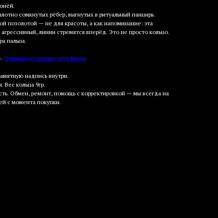
онёй.
плотно сомкнутых рёбер, выгнутых в ритуальный панцирь.
ой позолотой — не для красоты, а как напоминание: эта
 агрессивный, линии стремятся вперёд. Это не просто кольцо.
а пальца.
».
Открыть остальные артефакты
памятную надпись внутри.
 Вес кольца 9гр.
ть. Обмен, ремонт, помощь с корректировкой — мы всегда на
ей с момента покупки.