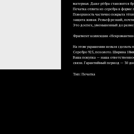
материал. Даже рёбра становятся бр
Печатка отлита из серебра в форме 
Поверхность частично покрыта тёпл
защита живая. Рельеф резкий, почти
Это доспех, уменьшенный до размер
Фрагмент коллекции «Некромантия
На этом украшении нельзя сделать 
Серебро 925, позолото. Ширина 18мм.
Ваша покупка — наша ответственнос
связи. Гарантийный период — 30 дн
Тип: Печатка