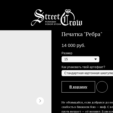
Печатка "Ребра"
14 000
руб.
Размер
Как упаковать твой артефакт?
В корзину
Не обольщайся, если добрался до не
слабость в ближнем бою — миф. С ве
плоть мешает — её меняют. Если кос