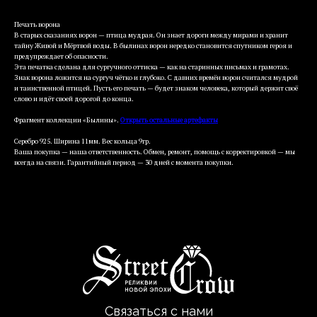
Печать ворона
В старых сказаниях ворон — птица мудрая. Он знает дороги между мирами и хранит
тайну Живой и Мёртвой воды. В былинах ворон нередко становится спутником героя и
предупреждает об опасности.
Эта печатка сделана для сургучного оттиска — как на старинных письмах и грамотах.
Знак ворона ложится на сургуч чётко и глубоко. С давних времён ворон считался мудрой
и таинственной птицей. Пусть его печать — будет знаком человека, который держит своё
слово и идёт своей дорогой до конца.
Фрагмент коллекции «Былины».
Открыть остальные артефакты
Серебро 925. Ширина 11мм. Вес кольца 9гр.
Ваша покупка — наша ответственность. Обмен, ремонт, помощь с корректировкой — мы
всегда на связи. Гарантийный период — 30 дней с момента покупки.
Связаться с нами