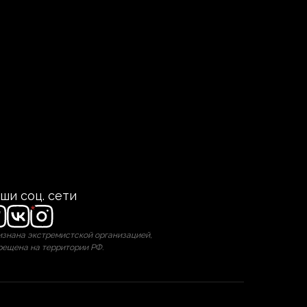
ши соц. сети
знана экстремистской организацией,
рещена на территории РФ.