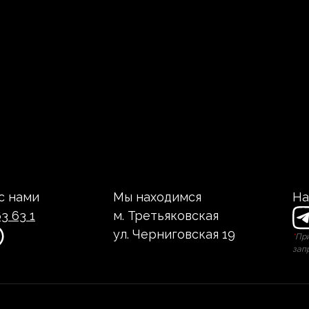
с нами
Мы находимся
На
3 63 1
м. Третьяковская
ул. Черниговская 19
*
При
зап