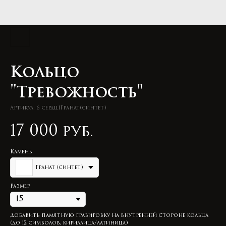
Кольцо
"Тревожность"
Артикул:
6 сердц1Гранат(синтет)
17 000
руб.
Камень
Гранат (синтет)
Размер
Добавить памятную гравировку на внутренней стороне кольца
(до 12 символов, кириллица/латиница)