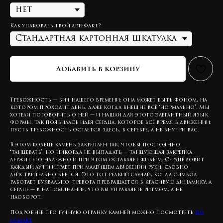
Как упаковать твой артефакт?
Добавить в корзину
Тревожность — бич нашего времени: она может быть фоном, на
котором проходит день, даже когда внешне всё “нормально”. Мы
хотели поговорить о ней — и нашли для этого элегантный язык
формы. Так появилась идея сердца, которое всё время в движении:
пусть тревожность остаётся здесь, в серебре, а не внутри вас.
В этом кольце камень закреплён так, чтобы постоянно
“танцевать”, но никогда не выпадать — танцующая закрепка
держит его надёжно и при этом оставляет живым. Сердце ловит
каждый луч и играет при малейшем движении руки, словно
действительно бьётся. Это тот редкий случай, когда символ
работает буквально: тревога превращается в красивую динамику, а
сердце — в напоминание, что вы управляете ритмом, а не
наоборот.
по
Подробнее про ручную огранку камней можно посмотреть
ссылке