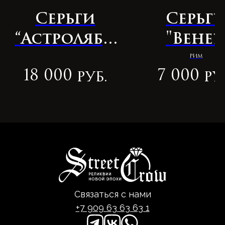
Серьги
Серьг
“Астроляби
"Вене
я”
Легион
РИМ
18 000
7 000
руб.
ру
Связаться с нами
+7 909 63 63 63 1