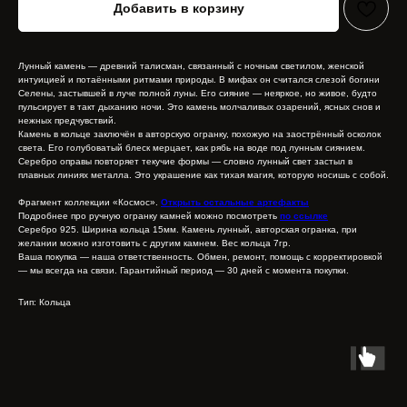
Добавить в корзину
Лунный камень — древний талисман, связанный с ночным светилом, женской
интуицией и потаёнными ритмами природы. В мифах он считался слезой богини
Селены, застывшей в луче полной луны. Его сияние — неяркое, но живое, будто
пульсирует в такт дыханию ночи. Это камень молчаливых озарений, ясных снов и
нежных предчувствий.
Камень в кольце заключён в авторскую огранку, похожую на заострённый осколок
света. Его голубоватый блеск мерцает, как рябь на воде под лунным сиянием.
Серебро оправы повторяет текучие формы — словно лунный свет застыл в
плавных линиях металла. Это украшение как тихая магия, которую носишь с собой.
Фрагмент коллекции «Космос».
Открыть остальные артефакты
Подробнее про ручную огранку камней можно посмотреть
по ссылке
Серебро 925. Ширина кольца 15мм. Камень лунный, авторская огранка, при
желании можно изготовить с другим камнем. Вес кольца 7гр.
Ваша покупка — наша ответственность. Обмен, ремонт, помощь с корректировкой
— мы всегда на связи. Гарантийный период — 30 дней с момента покупки.
Тип: Кольца