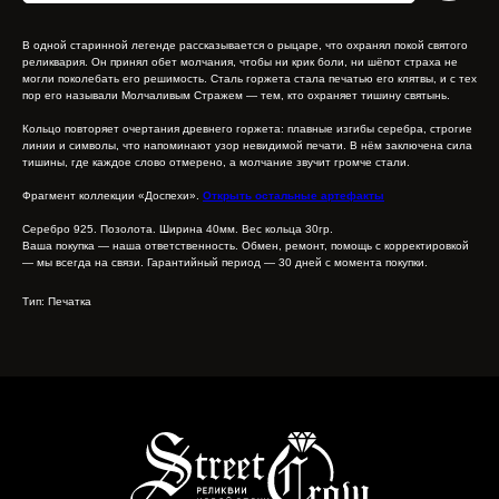
В одной старинной легенде рассказывается о рыцаре, что охранял покой святого
реликвария. Он принял обет молчания, чтобы ни крик боли, ни шёпот страха не
могли поколебать его решимость. Сталь горжета стала печатью его клятвы, и с тех
пор его называли Молчаливым Стражем — тем, кто охраняет тишину святынь.
Кольцо повторяет очертания древнего горжета: плавные изгибы серебра, строгие
линии и символы, что напоминают узор невидимой печати. В нём заключена сила
тишины, где каждое слово отмерено, а молчание звучит громче стали.
Фрагмент коллекции «Доспехи».
Открыть остальные артефакты
Серебро 925. Позолота. Ширина 40мм. Вес кольца 30гр.
Ваша покупка — наша ответственность. Обмен, ремонт, помощь с корректировкой
— мы всегда на связи. Гарантийный период — 30 дней с момента покупки.
Тип: Печатка