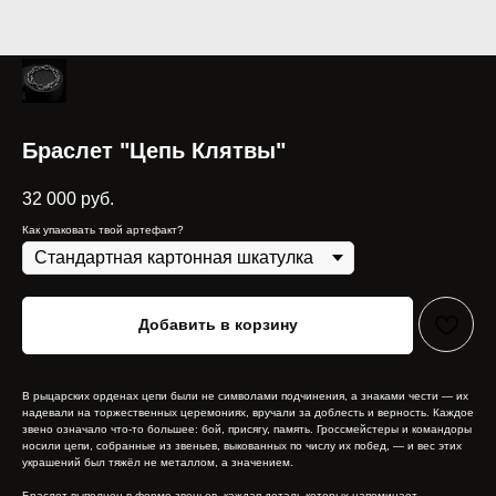
Браслет "Цепь Клятвы"
32 000
руб.
Как упаковать твой артефакт?
Добавить в корзину
В рыцарских орденах цепи были не символами подчинения, а знаками чести — их
надевали на торжественных церемониях, вручали за доблесть и верность. Каждое
звено означало что-то большее: бой, присягу, память. Гроссмейстеры и командоры
носили цепи, собранные из звеньев, выкованных по числу их побед, — и вес этих
украшений был тяжёл не металлом, а значением.
Браслет выполнен в форме звеньев, каждая деталь которых напоминает