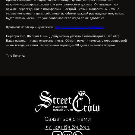
наконечник рыцарского копья или шип готического доспеха. Он выглядит как
оружие, переведённое в язык формы — острый, чёткий, монолитный. Это не
украшение плена, а цепь, собранная из обетов: каждый раз надевая его, ты как
будто вспоминаешь, что уже пообещал себе когда-то не сдаваться.
Фрагмент коллекции «Доспехи».
Открыть остальные артефакты
Серебро 925. Ширина 10мм. Длину можно указать в комментариях. Вес 44гр.
Ваша покупка — наша ответственность. Обмен, ремонт, помощь с корректировкой
— мы всегда на связи. Гарантийный период — 30 дней с момента покупки.
Тип: Печатка
Связаться с нами
+7 909 63 63 63 1